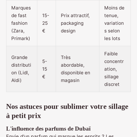
Marques
Moins de
de fast
15-
Prix attractif,
tenue,
fashion
25
packaging
variation
(Zara,
€
design
s selon
Primark)
les lots
Faible
Grande
Très
5-
concentr
distributi
abordable,
15
ation,
on (Lidl,
disponible en
€
sillage
Aldi)
magasin
discret
Nos astuces pour sublimer votre sillage
à petit prix
L'influence des parfums de Dubaï
Envie d’un parfum qui marque les esprits ? Les