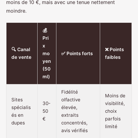
moins de 10 €, mais avec une tenue nettement
moindre.
💰
Pri
x
🔍 Canal
❌ Points
mo
✅ Points forts
de vente
faibles
yen
(50
ml)
Fidélité
Moins de
Sites
olfactive
30-
visibilité,
spécialis
élevée,
50
choix
és en
extraits
€
parfois
dupes
concentrés,
limité
avis vérifiés