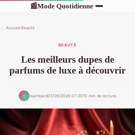
Mode Quotidienne
📰
Accueil
›
Beauté
BEAUTÉ
Les meilleurs dupes de
parfums de luxe à découvrir
Isambard
01/06/2026 07:20
10 min de lecture
I